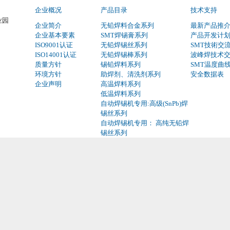
企业概况
产品目录
技术支持
业园
企业简介
无铅焊料合金系列
最新产品推
企业基本要素
SMT焊锡膏系列
产品开发计
ISO9001认证
无铅焊锡丝系列
SMT技術交
ISO14001认证
无铅焊锡棒系列
波峰焊技术
质量方针
锡铅焊料系列
SMT温度曲
环境方针
助焊剂、清洗剂系列
安全数据表
企业声明
高温焊料系列
低温焊料系列
自动焊锡机专用:高级(SnPb)焊
锡丝系列
自动焊锡机专用： 高纯无铅焊
锡丝系列