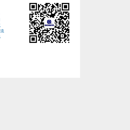
介
划
流
交流
线